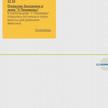
12.10
Открытие Зоосалона в
доме "У Пирамиды"
В клубном доме "У Пирамиды"
открылась гостиница и салон
красоты для домашних
животных.
Подробнее