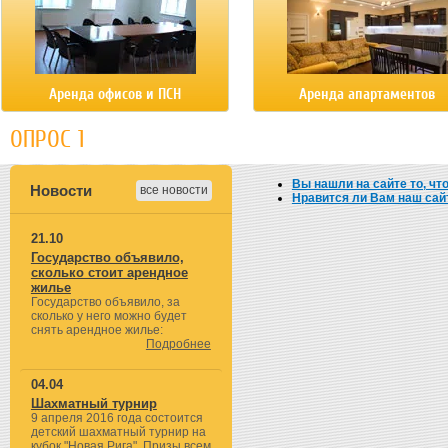
Аренда офисов и ПСН
Аренда апартаментов
ОПРОС 1
Вы нашли на сайте то, чт
Новости
все новости
Нравится ли Вам наш сай
21.10
Государство объявило,
сколько стоит арендное
жилье
Государство объявило, за
сколько у него можно будет
снять арендное жилье:
Подробнее
04.04
Шахматный турнир
9 апреля 2016 года состоится
детский шахматный турнир на
кубок "Новая Рига". Призы всем